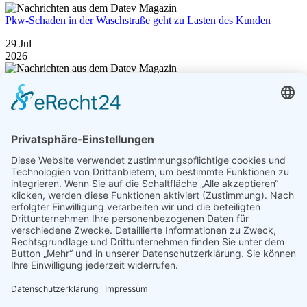
Pkw-Schaden in der Waschstraße geht zu Lasten des Kunden
29 Jul
2026
Ohne Pflicht gezahlt – Rechtsschutzversicherung kann Anwalt
dennoch in Regress nehmen
04342 / 714 - 0
E-Mail
Anfahrt
Hufenweg 15
24211 Preetz
Telefon: (0 43 42) 714 - 0
Telefax: (0 43 42) 37 49
info@voigt-steuerberatung.de
Unsere
Öffnungszeiten
Montag bis Donnerstag
07:00 - 16:30 Uhr